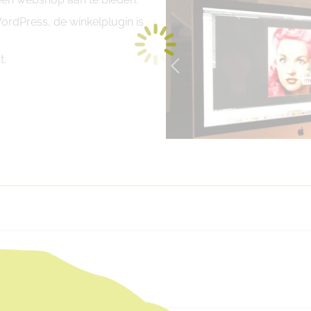
rdPress, de winkelplugin is
t.
Volgend
bericht