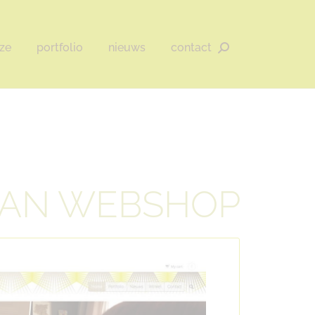
ze
portfolio
nieuws
contact
Zoeken:
 VAN WEBSHOP