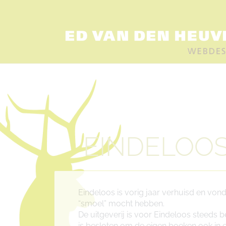
EINDELOOS
Eindeloos is vorig jaar verhuisd en von
“smoel” mocht hebben.
De uitgeverij is voor Eindeloos steeds 
is besloten om de eigen boeken ook in 