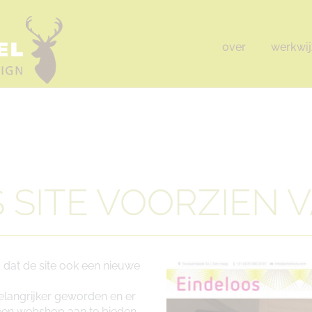
over
werkwij
 SITE VOORZIEN
d dat de site ook een nieuwe
belangrijker geworden en er
een webshop aan te bieden.