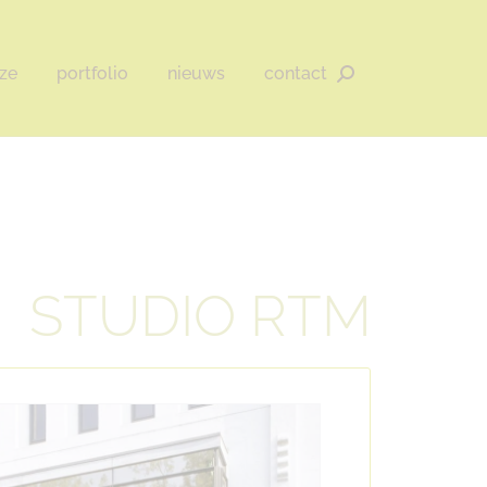
ze
portfolio
nieuws
contact
Zoeken:
STUDIO RTM