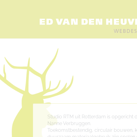
Studio RTM uit Rotterdam is opgericht
Nanne Verbruggen.
Toekomstbestendig, circulair bouwen, k
duurzaam materiaalgebruik zijn spelen e