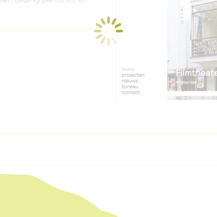
Next
project: