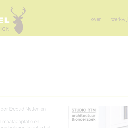
over
werkwij
 door Ewoud Netten en
limaatadaptatie en
en belangrijke rol in het