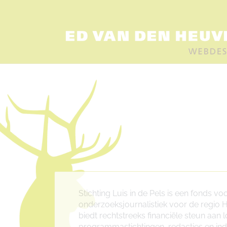
Stichting Luis in de Pels is een fonds voo
onderzoeksjournalistiek voor de regio H
biedt rechtstreeks financiële steun aan 
programmastichtingen, redacties en indiv