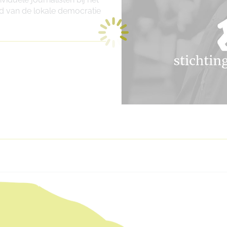
d van de lokale democratie
Next
project: