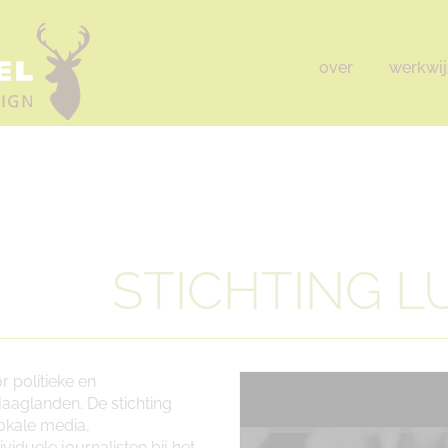
over
werkwij
STICHTING LU
r politieke en
aaglanden. De stichting
lokale media,
iduele journalisten bij het