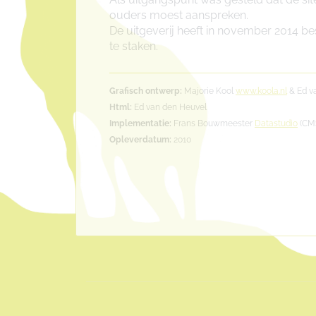
ouders moest aanspreken.
De uitgeverij heeft in november 2014 
te staken.
Grafisch ontwerp:
Majorie Kool
www.koola.nl
& Ed v
Html:
Ed van den Heuvel
Implementatie:
Frans Bouwmeester
Datastudio
(CM
Opleverdatum:
2010
Project