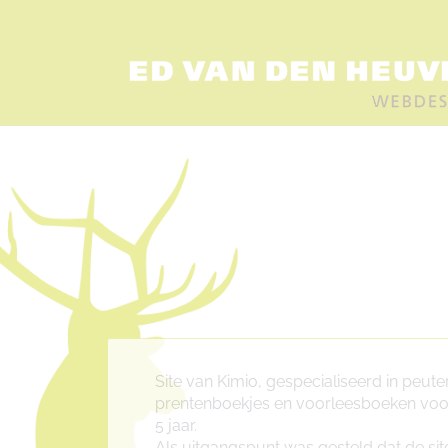
Site van Kimio, gespecialiseerd in peut
prentenboekjes en voorleesboeken voor
5 jaar.
Als uitgangspunt was gesteld dat de sit