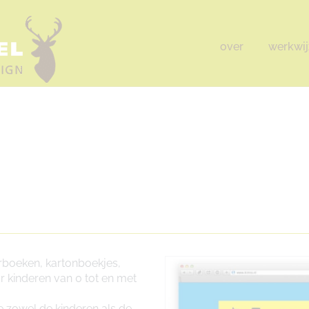
over
werkwij
erboeken, kartonboekjes,
 kinderen van 0 tot en met
e zowel de kinderen als de